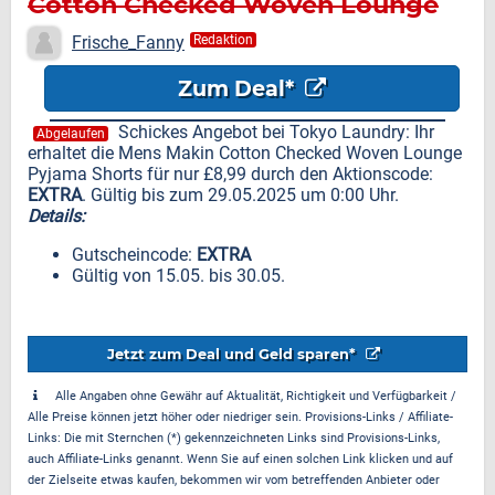
Cotton Checked Woven Lounge
Pyjama Shorts für nur £8,99
Frische_Fanny
Redaktion
Zum Deal*
Schickes Angebot bei Tokyo Laundry: Ihr
Abgelaufen
erhaltet die Mens Makin Cotton Checked Woven Lounge
Pyjama Shorts für nur £8,99 durch den Aktionscode:
EXTRA
. Gültig bis zum 29.05.2025 um 0:00 Uhr.
Details:
Gutscheincode:
EXTRA
Gültig von 15.05. bis 30.05.
Jetzt zum Deal und Geld sparen*
Alle Angaben ohne Gewähr auf Aktualität, Richtigkeit und Verfügbarkeit /
Alle Preise können jetzt höher oder niedriger sein. Provisions-Links / Affiliate-
Links: Die mit Sternchen (*) gekennzeichneten Links sind Provisions-Links,
auch Affiliate-Links genannt. Wenn Sie auf einen solchen Link klicken und auf
der Zielseite etwas kaufen, bekommen wir vom betreffenden Anbieter oder