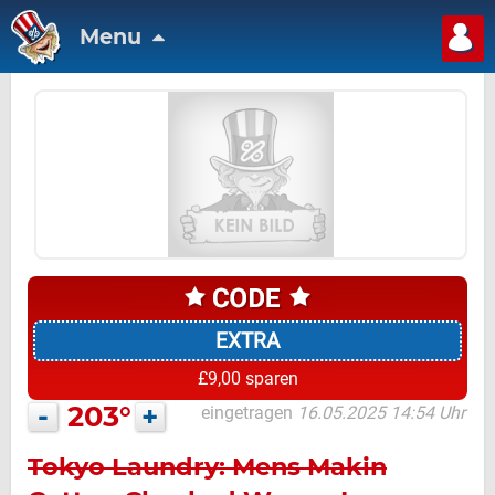
Menu
EXTRA
£9,00 sparen
-
203°
+
eingetragen
16.05.2025 14:54 Uhr
Tokyo Laundry: Mens Makin