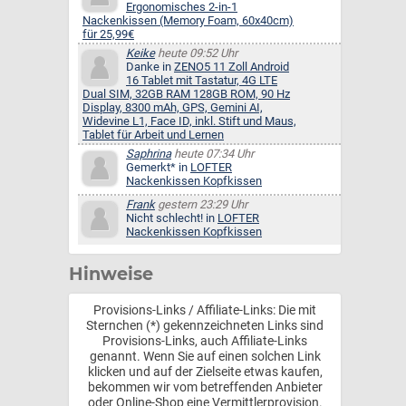
Ergonomisches 2-in-1
Nackenkissen (Memory Foam, 60x40cm)
für 25,99€
Keike
heute 09:52 Uhr
Danke in
ZENO5 11 Zoll Android
16 Tablet mit Tastatur, 4G LTE
Dual SIM, 32GB RAM 128GB ROM, 90 Hz
Display, 8300 mAh, GPS, Gemini AI,
Widevine L1, Face ID, inkl. Stift und Maus,
Tablet für Arbeit und Lernen
Saphrina
heute 07:34 Uhr
Gemerkt* in
LOFTER
Nackenkissen Kopfkissen
Frank
gestern 23:29 Uhr
Nicht schlecht! in
LOFTER
Nackenkissen Kopfkissen
Hinweise
Provisions-Links / Affiliate-Links: Die mit
Sternchen (*) gekennzeichneten Links sind
Provisions-Links, auch Affiliate-Links
genannt. Wenn Sie auf einen solchen Link
klicken und auf der Zielseite etwas kaufen,
bekommen wir vom betreffenden Anbieter
oder Online-Shop eine Vermittlerprovision.