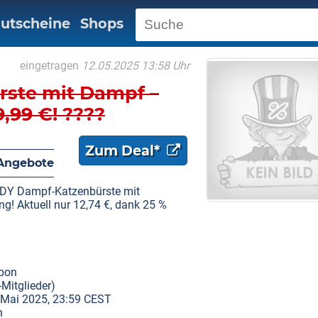
utscheine
Shops
eingetragen
12.05.2025 13:58 Uhr
ste mit Dampf –
9,99 €! ????
Zum Deal*
Angebote
EDY Dampf-Katzenbürste mit
g! Aktuell nur 12,74 €, dank 25 %
pon
-Mitglieder)
. Mai 2025, 23:59 CEST
n