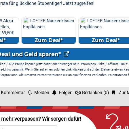
ste für glückliche Stubentiger! Jetzt zugreifen!
W Akku-
LOFTER Nackenkissen
LOFTER Nackenkisse
llos,
Kopfkissen
Kopfkissen
r 69,50€
l*
Zum Deal*
Zum Deal*
Deal und Geld sparen*
it / Alle Preise können jetzt höher oder niedriger sein. Provisions-Links / Affiliate-Links:
te-Links genannt. Wenn Sie auf einen solchen Link klicken und auf der Zielseite etwas kau
rprovision. Als Amazon-Partner verdienen wir an qualifizierten Verkäufen. Es entstehen f
 Kommentar
Melden
Folgen
Bedanken
(
0
)
Zur M
l mehr verpassen? Wir sorgen dafür!