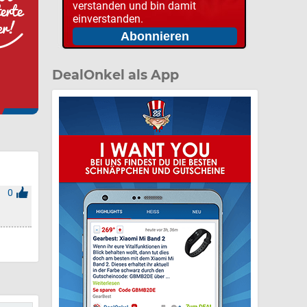
verstanden und bin damit
einverstanden.
DealOnkel als App
0