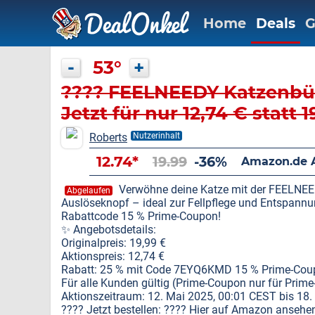
Home
Deals
G
-
53°
+
???? FEELNEEDY Katzenbür
Jetzt für nur 12,74 € statt 1
Roberts
Nutzerinhalt
12.74*
19.99
-36%
Amazon.de 
Verwöhne deine Katze mit der FEELNE
Abgelaufen
Auslöseknopf – ideal zur Fellpflege und Entspannun
Rabattcode 15 % Prime-Coupon!
✨ Angebotsdetails:
Originalpreis: 19,99 €
Aktionspreis: 12,74 €
Rabatt: 25 % mit Code 7EYQ6KMD 15 % Prime-Cou
Für alle Kunden gültig (Prime-Coupon nur für Prime
Aktionszeitraum: 12. Mai 2025, 00:01 CEST bis 18
???? Jetzt bestellen: ???? Hier auf Amazon ansehe