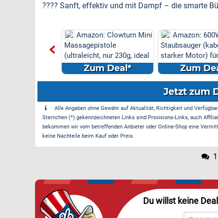
???? Sanft, effektiv und mit Dampf – die smarte Bür
on: ETOOLAB 40V
Amazon: Clowturn Mini
Amazon: 600
enmäher (33cm,
Massagepistole
Staubsauger (kabe
 inkl. ZWEI 4,...
(ultraleicht, nur 230g, ideal
starker Motor) fü
...
m Deal*
Zum Deal*
Zum Dea
Jetzt zum 
Alle Angaben ohne Gewähr auf Aktualität, Richtigkeit und Verfügbarke
Sternchen (*) gekennzeichneten Links sind Provisions-Links, auch Affilia
bekommen wir vom betreffenden Anbieter oder Online-Shop eine Vermittle
keine Nachteile beim Kauf oder Preis.
1
Du willst keine Dea