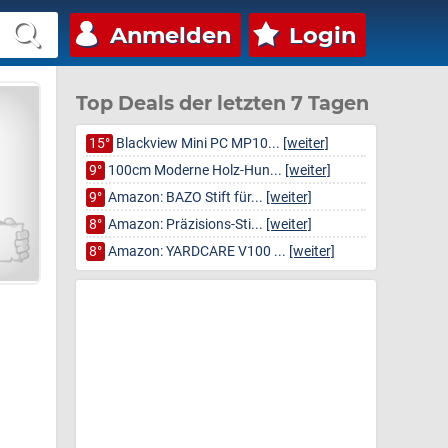
Anmelden
Login
Top Deals der letzten 7 Tagen
15°
Blackview Mini PC MP10...
[weiter]
9°
100cm Moderne Holz-Hun...
[weiter]
9°
Amazon: BAZO Stift für...
[weiter]
8°
Amazon: Präzisions-Sti...
[weiter]
8°
Amazon: YARDCARE V100 ...
[weiter]