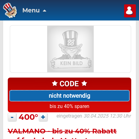
Menu
nicht notwendig
bis zu 40% sparen
-
400°
+
eingetragen
30.04.2025 12:30 Uhr
VALMANO - bis zu 40% Rabatt