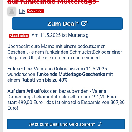
auf funkelnde Muttertags-
Geschenke
Liv
Redaktion
Zum Deal*
Am 11.5.2025 ist Muttertag.
Abgelaufen
Überrascht eure Mama mit einem bedeutsamen
Geschenk - einem funkelnden Schmuckstück oder einer
eleganten Uhr, die sie immer an euch erinnert.
Entdeckt bei Valmano Online bis zum 11.5.2025
wunderschön
funkelnde Muttertags-Geschenke
mit
einem
Rabatt von bis zu 40%
.
Auf dem Artikelfoto
: den bezaubernden - Valeria
Damenring - bekommt ihr aktuell für nur 191,20 Euro
statt 499,00 Euro - das ist eine tolle Ersparnis von 307,80
Euro!
Jetzt zum Deal und Geld sparen*