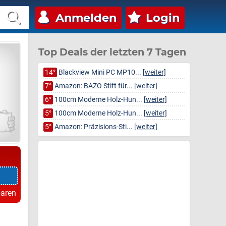
Anmelden
Login
Top Deals der letzten 7 Tagen
14°
Blackview Mini PC MP10...
[weiter]
7°
Amazon: BAZO Stift für...
[weiter]
6°
100cm Moderne Holz-Hun...
[weiter]
5°
100cm Moderne Holz-Hun...
[weiter]
5°
Amazon: Präzisions-Sti...
[weiter]
paren