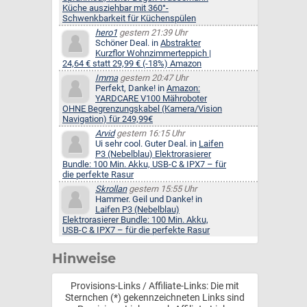
Küche ausziehbar mit 360°-
Schwenkbarkeit für Küchenspülen
hero1
gestern 21:39 Uhr
Schöner Deal. in
Abstrakter
Kurzflor Wohnzimmerteppich |
24,64 € statt 29,99 € (-18%) Amazon
Imma
gestern 20:47 Uhr
Perfekt, Danke! in
Amazon:
YARDCARE V100 Mähroboter
OHNE Begrenzungskabel (Kamera/Vision
Navigation) für 249,99€
Arvid
gestern 16:15 Uhr
Ui sehr cool. Guter Deal. in
Laifen
P3 (Nebelblau) Elektrorasierer
Bundle: 100 Min. Akku, USB-C & IPX7 – für
die perfekte Rasur
Skrollan
gestern 15:55 Uhr
Hammer. Geil und Danke! in
Laifen P3 (Nebelblau)
Elektrorasierer Bundle: 100 Min. Akku,
USB-C & IPX7 – für die perfekte Rasur
Hinweise
Provisions-Links / Affiliate-Links: Die mit
Sternchen (*) gekennzeichneten Links sind