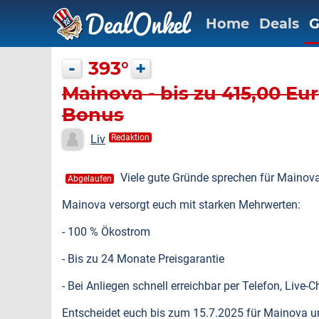
Home
Deals
G
-
393°
+
Mainova - bis zu 415,00 E
Bonus
Liv
Redaktion
Viele gute Gründe sprechen für Mainova
Abgelaufen
Mainova versorgt euch mit starken Mehrwerten:
- 100 % Ökostrom
- Bis zu 24 Monate Preisgarantie
- Bei Anliegen schnell erreichbar per Telefon, Live-Ch
Entscheidet euch bis zum 15.7.2025 für Mainova u