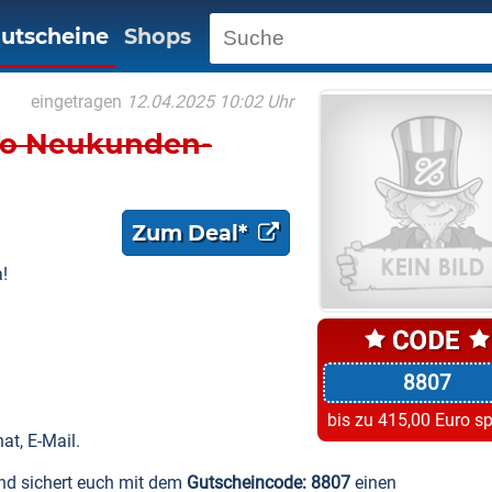
utscheine
Shops
eingetragen
12.04.2025 10:02 Uhr
uro Neukunden-
Zum Deal*
!
8807
bis zu 415,00 Euro s
at, E-Mail.
nd sichert euch mit dem
Gutscheincode: 8807
einen