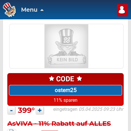
Menu
ostern25
11% sparen
-
399°
+
eingetragen
05.04.2025 09:23 Uhr
AsVIVA - 11% Rabatt auf ALLES