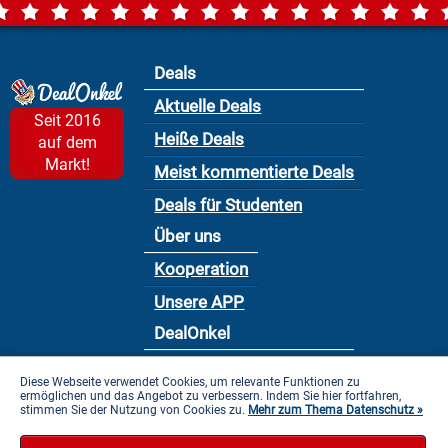
Deals
Aktuelle Deals
Seit 2016
Heiße Deals
auf dem
Markt!
Meist kommentierte Deals
Deals für Studenten
Über uns
Kooperation
Unsere APP
DealOnkel
Nutzungsbedingung
Diese Webseite verwendet Cookies, um relevante Funktionen zu
ermöglichen und das Angebot zu verbessern. Indem Sie hier fortfahren,
Datenschutzbestimmung
stimmen Sie der Nutzung von Cookies zu.
Mehr zum Thema Datenschutz »
Impressum