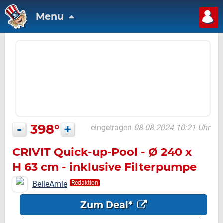
Menu
-
398°
+
eingetragen
08.08.2024 10:21 Uhr
CRIVIT Quick-up-Pool - Ø 240 x
H 63 cm - inklusive Filterpumpe
BelleAmie
Redaktion
Zum Deal*