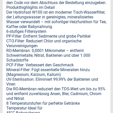
den Code vor dem Abschluss der Bestellung einzugeben.
Produkthighlights im Detail
Der Hydrofast W100 ist ein moderner Tisch-Wasserfilter,
der Leitungswasser in gereinigtes, mineralisiertes
Wasser verwandelt – mit sofortiger Heizfunktion für Tee,
Kaffee oder Babynahrung.
6-stufiges Filtersystem
PP-Filter: Entfernt Sedimente und grobe Partikel
CTO-Filter: Reduziert Chlor und organische
Verunreinigungen
RO-Membran: 0,0001 Mikrometer – entfernt
Schwermetalle, Nitrat, Bakterien und über 1.000
Schadstoffe
PCF-Filter: Verbessert den Geschmack
Mineral-Filter: Fügt essentielle Mineralien hinzu
(Magnesium, Kalzium, Kalium)
UV-Sterilisation: Eliminiert 99,99% der Bakterien und
Viren
Die RO-Membran reduziert den TDS-Wert um bis zu 95%
und entfernt zuverlässig Arsen, Blei, Cadmium, Chrom
und Nitrat.
8 Temperaturstufen für perfekte Getränke
Temperatur Ideal für
45°C Babynahrung