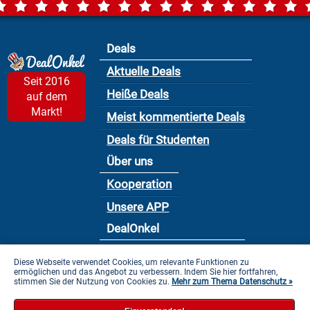
Deals
Aktuelle Deals
Seit 2016
Heiße Deals
auf dem
Markt!
Meist kommentierte Deals
Deals für Studenten
Über uns
Kooperation
Unsere APP
DealOnkel
Nutzungsbedingung
Diese Webseite verwendet Cookies, um relevante Funktionen zu
ermöglichen und das Angebot zu verbessern. Indem Sie hier fortfahren,
Datenschutzbestimmung
stimmen Sie der Nutzung von Cookies zu.
Mehr zum Thema Datenschutz »
Impressum