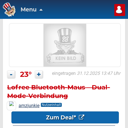
Menu
-
23°
+
eingetragen
31.12.2025 13:47 Uhr
Lofree Bluetooth-Maus – Dual-
Mode-Verbindung
amzjunkie
Nutzerinhalt
Zum Deal*