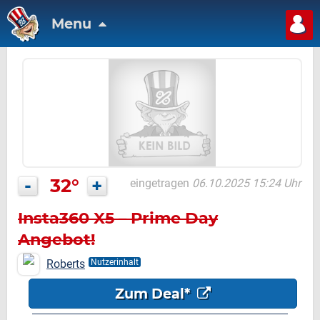
Menu
-
32°
+
eingetragen
06.10.2025 15:24 Uhr
Insta360 X5 – Prime Day
Angebot!
Roberts
Nutzerinhalt
Zum Deal*