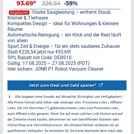
93.69*
226.54
-59%
Starke Saugleistung – entfernt Staub,
Abgelaufen
Krümel & Tierhaare
Kompaktes Design – ideal für Wohnungen & kleinere
Räume
Automatische Reinigung – ein Klick und der Rest läuft
von allein
Spart Zeit & Energie – für ein stets sauberes Zuhause
Statt €226,54 jetzt nur €93,69!
59% Rabatt mit Code: DEBS10
Gültig: 17.08.2025 – 27.08.2025 (PDT)
Hier sichern: JONR P1 Robot Vacuum Cleaner
Jetzt zum Deal und Geld sparen*
Alle Angaben ohne Gewähr auf Aktualität, Richtigkeit und Verfügbarkeit /
Alle Preise können jetzt höher oder niedriger sein. Provisions-Links / Affiliate-
Links: Die mit Sternchen (*) gekennzeichneten Links sind Provisions-Links,
auch Affiliate-Links genannt. Wenn Sie auf einen solchen Link klicken und auf
der Zielseite etwas kaufen, bekommen wir vom betreffenden Anbieter oder
Online-Shop eine Vermittlerprovision. Als Amazon-Partner verdienen wir an
qualifizierten Verkäufen. Es entstehen für Sie keine Nachteile beim Kauf oder