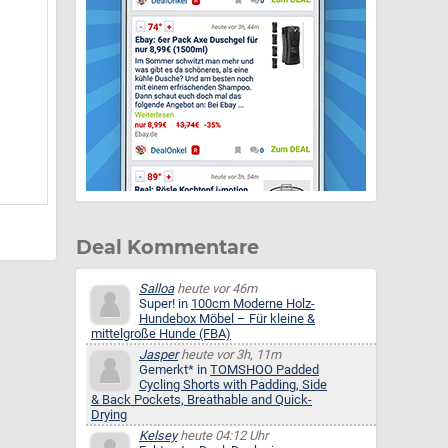
Deal Kommentare
Salloa
heute vor 46m
Super! in
100cm Moderne Holz-
Hundebox Möbel – Für kleine &
mittelgroße Hunde (FBA)
Jasper
heute vor 3h, 11m
Gemerkt* in
TOMSHOO Padded
Cycling Shorts with Padding, Side
& Back Pockets, Breathable and Quick-
Drying
Kelsey
heute 04:12 Uhr