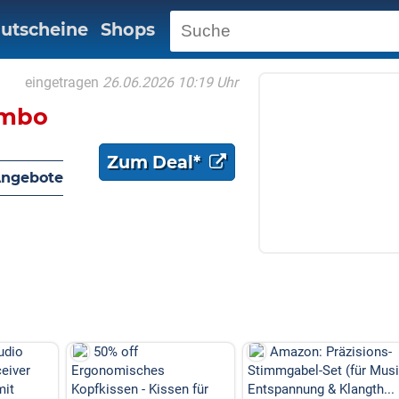
utscheine
Shops
eingetragen
26.06.2026 10:19 Uhr
ombo
Zum Deal*
Angebote
Amazon: Präzisions-
Amazon: Elektrische
Stimmgabel-Set (für Musik,
Anti-Cellulite
en für
Entspannung & Klangth...
Handmassagegerät (6