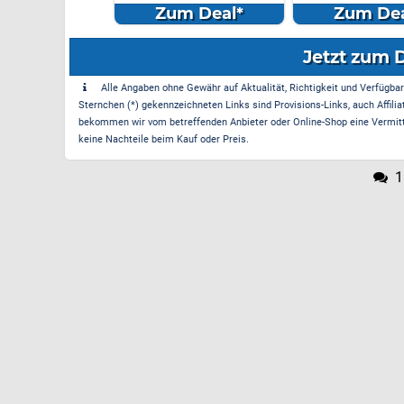
Antenn...
Seiten
m Deal*
Zum Deal*
Zum Dea
Jetzt zum 
Alle Angaben ohne Gewähr auf Aktualität, Richtigkeit und Verfügbarke
Sternchen (*) gekennzeichneten Links sind Provisions-Links, auch Affilia
bekommen wir vom betreffenden Anbieter oder Online-Shop eine Vermittle
keine Nachteile beim Kauf oder Preis.
1