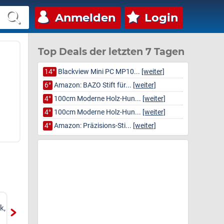
Anmelden
Login
Top Deals der letzten 7 Tagen
14°
Blackview Mini PC MP10...
[weiter]
6°
Amazon: BAZO Stift für...
[weiter]
4°
100cm Moderne Holz-Hun...
[weiter]
4°
100cm Moderne Holz-Hun...
[weiter]
4°
Amazon: Präzisions-Sti...
[weiter]
s
NORTIV 8 Herren
Wasserhahn Küche mit
Militärstiefel Kampfstiefel
3 Sprühmodi, hoher Bogen
Gen
Boot | Rutschfeste, öl-...
Wasserhahn Küche ausz...
Wis