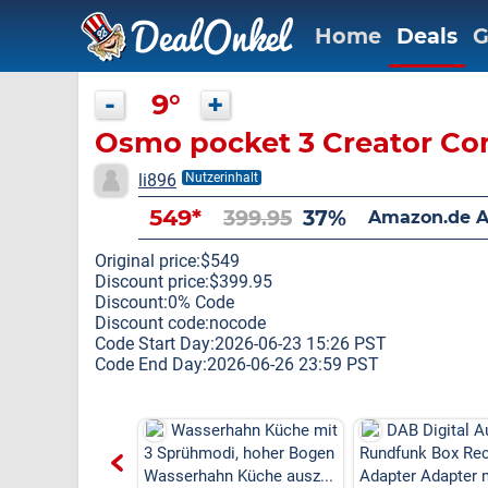
Home
Deals
G
-
9°
+
Osmo pocket 3 Creator C
li896
Nutzerinhalt
549*
399.95
37%
Amazon.de 
Original price:$549
Discount price:$399.95
Discount:0% Code
Discount code:nocode
Code Start Day:2026-06-23 15:26 PST
Code End Day:2026-06-26 23:59 PST
rhahn Küche mit
DAB Digital Audio
50% off
di, hoher Bogen
Rundfunk Box Receiver
Ergonomisches
n Küche ausz...
Adapter Adapter mit
Kopfkissen - Kiss