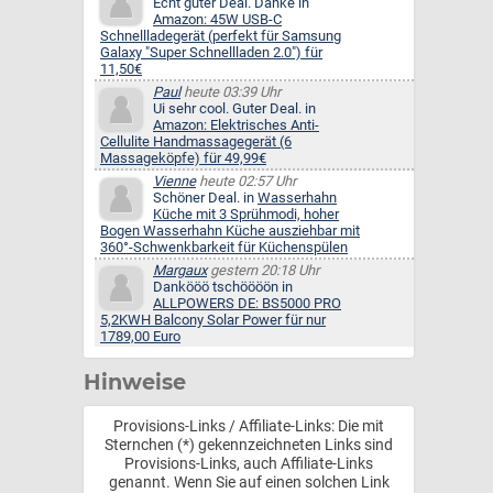
Echt guter Deal. Danke in
Amazon: 45W USB-C
Schnellladegerät (perfekt für Samsung
Galaxy "Super Schnellladen 2.0") für
11,50€
Paul
heute 03:39 Uhr
Ui sehr cool. Guter Deal. in
Amazon: Elektrisches Anti-
Cellulite Handmassagegerät (6
Massageköpfe) für 49,99€
Vienne
heute 02:57 Uhr
Schöner Deal. in
Wasserhahn
Küche mit 3 Sprühmodi, hoher
Bogen Wasserhahn Küche ausziehbar mit
360°-Schwenkbarkeit für Küchenspülen
Margaux
gestern 20:18 Uhr
Dankööö tschöööön in
ALLPOWERS DE: BS5000 PRO
5,2KWH Balcony Solar Power für nur
1789,00 Euro
Hinweise
Provisions-Links / Affiliate-Links: Die mit
Sternchen (*) gekennzeichneten Links sind
Provisions-Links, auch Affiliate-Links
genannt. Wenn Sie auf einen solchen Link