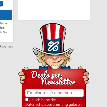
Zum Deal*
Zum Deal*
 Die mit
fen,
ür Sie
erkliste
Ja, ich habe die
Datenschutzbestimmung
gelesen,