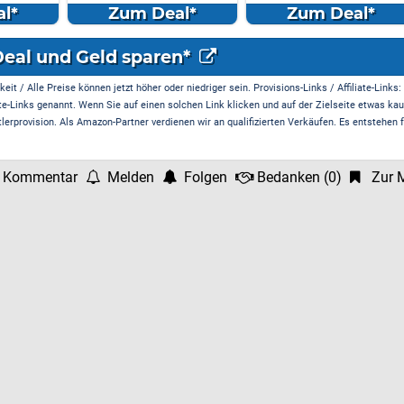
Massageköpf...
l*
Zum Deal*
Zum Deal*
Deal und Geld sparen*
it / Alle Preise können jetzt höher oder niedriger sein. Provisions-Links / Affiliate-Links:
te-Links genannt. Wenn Sie auf einen solchen Link klicken und auf der Zielseite etwas kau
rprovision. Als Amazon-Partner verdienen wir an qualifizierten Verkäufen. Es entstehen f
 Kommentar
Melden
Folgen
Bedanken
(
0
)
Zur M