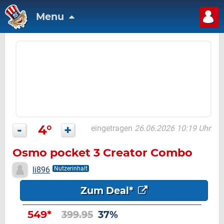
Menu
-
4°
+
eingetragen
26.06.2026 10:19 Uhr
Osmo pocket 3 Creator Combo
li896
Nutzerinhalt
Zum Deal*
549*
399.95
37%