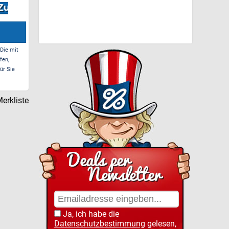
DREI B...
Ant
Zum Deal*
Zum Deal*
 Die mit
fen,
ür Sie
erkliste
Ja, ich habe die
Datenschutzbestimmung
gelesen,