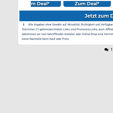
m Deal*
Zum Deal*
Zum Dea
Jetzt zum 
Alle Angaben ohne Gewähr auf Aktualität, Richtigkeit und Verfügbarke
Sternchen (*) gekennzeichneten Links sind Provisions-Links, auch Affilia
bekommen wir vom betreffenden Anbieter oder Online-Shop eine Vermittle
keine Nachteile beim Kauf oder Preis.
1