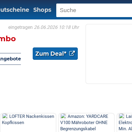
utscheine
Shops
eingetragen
26.06.2026 10:18 Uhr
ombo
Zum Deal*
Angebote
enkissen
Amazon: YARDCARE
Laifen P3 (Nebelblau)
V100 Mähroboter OHNE
Elektrorasierer Bundle: 1
Begrenzungskabel
Min. Akku, USB-C ...