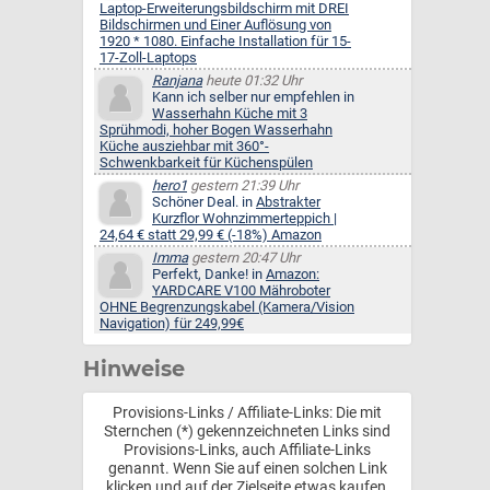
Laptop-Erweiterungsbildschirm mit DREI
Bildschirmen und Einer Auflösung von
1920 * 1080. Einfache Installation für 15-
17-Zoll-Laptops
Ranjana
heute 01:32 Uhr
Kann ich selber nur empfehlen in
Wasserhahn Küche mit 3
Sprühmodi, hoher Bogen Wasserhahn
Küche ausziehbar mit 360°-
Schwenkbarkeit für Küchenspülen
hero1
gestern 21:39 Uhr
Schöner Deal. in
Abstrakter
Kurzflor Wohnzimmerteppich |
24,64 € statt 29,99 € (-18%) Amazon
Imma
gestern 20:47 Uhr
Perfekt, Danke! in
Amazon:
YARDCARE V100 Mähroboter
OHNE Begrenzungskabel (Kamera/Vision
Navigation) für 249,99€
Hinweise
Provisions-Links / Affiliate-Links: Die mit
Sternchen (*) gekennzeichneten Links sind
Provisions-Links, auch Affiliate-Links
genannt. Wenn Sie auf einen solchen Link
klicken und auf der Zielseite etwas kaufen,