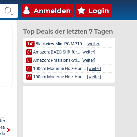
Anmelden
Login
Top Deals der letzten 7 Tagen
14°
Blackview Mini PC MP10...
[weiter]
8°
Amazon: BAZO Stift für...
[weiter]
8°
Amazon: Präzisions-Sti...
[weiter]
6°
100cm Moderne Holz-Hun...
[weiter]
6°
100cm Moderne Holz-Hun...
[weiter]
Docooler Tragbarer 14-
Wasserhahn Küche mit
00
Zoll-Laptop-
3 Sprühmodi, hoher Bogen
Run
Erweiterungsbildschirm mit
Wasserhahn Küche ausz...
Ada