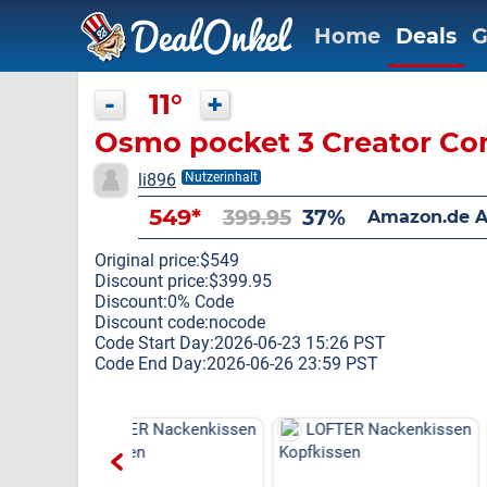
Home
Deals
G
-
11°
+
Osmo pocket 3 Creator C
li896
Nutzerinhalt
549*
399.95
37%
Amazon.de 
Original price:$549
Discount price:$399.95
Discount:0% Code
Discount code:nocode
Code Start Day:2026-06-23 15:26 PST
Code End Day:2026-06-26 23:59 PST
R Nackenkissen
LOFTER Nackenkissen
LOFTER Nack
en
Kopfkissen
Kopfkissen