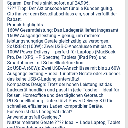
Sparen: Der Preis sinkt sofort auf 24,99€.
???? Tipp: Der Aktionscode ist für alle Kunden gültig.
Gib ihn vor dem Bestellabschluss ein, sonst verfällt der
Rabatt.
Produkthighlights
160W Gesamtleistung: Das Ladegerät liefert insgesamt
160W Ausgangsleistung – genug, um mehrere
leistungshungrige Geräte gleichzeitig zu versorgen.
2x USB-C (100W): Zwei USB-C-Anschlüsse mit bis zu
100W Power Delivery – perfekt für Laptops (MacBook
Pro, Dell XPS, HP Spectre), Tablets (iPad Pro) und
Smartphones mit Schnellladefunktion.
2x USB-A (60W): Zwei USB-A-Anschlüsse mit bis zu 60W
Ausgangsleistung – ideal für ältere Geräte oder Zubehör,
das keine USB-C-Ladung unterstützt.
Kompaktes Design: Trotz der hohen Leistung ist das
Ladegerät handlich und passt in jede Tasche – ideal für
Reisen, Homeoffice und den täglichen Gebrauch.
PD-Schnellladung: Unterstützt Power Delivery 3.0 für
schnelles, effizientes Laden kompatibler Geräte.
Für wen ist das Ladegerät ideal?
Anwendungsfall Geeignet?
Nutzer mehrerer Geräte ???? Ideal – Lade Laptop, Tablet
und Smartphone gleichzeitig.