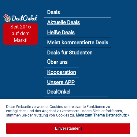
Deals
Aktuelle Deals
Seit 2016
Heiße Deals
auf dem
Markt!
Meist kommentierte Deals
Deals für Studenten
Über uns
Kooperation
Unsere APP
DealOnkel
Nutzungsbedingung
Diese Webseite verwendet Cookies, um relevante Funktionen zu
ermöglichen und das Angebot zu verbessern. Indem Sie hier fortfahren,
Datenschutzbestimmung
stimmen Sie der Nutzung von Cookies zu.
Mehr zum Thema Datenschutz »
Impressum