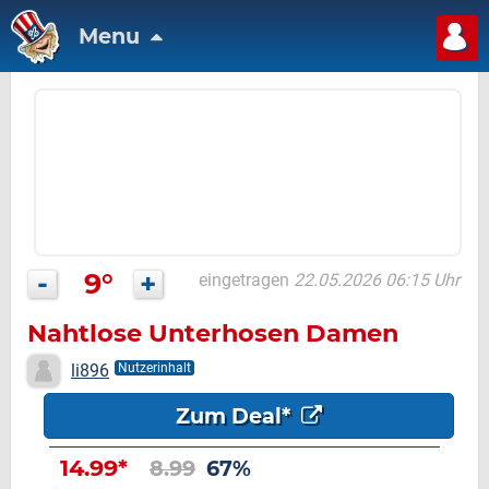
Menu
-
9°
+
eingetragen
22.05.2026 06:15 Uhr
Nahtlose Unterhosen Damen
li896
Nutzerinhalt
Zum Deal*
14.99*
8.99
67%