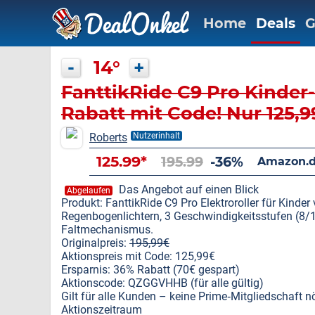
Home
Deals
G
-
14°
+
FanttikRide C9 Pro Kinder-
Rabatt mit Code! Nur 125,
Roberts
Nutzerinhalt
125.99*
195.99
-36%
Amazon.d
Das Angebot auf einen Blick
Abgelaufen
Produkt: FanttikRide C9 Pro Elektroroller für Kinde
Regenbogenlichtern, 3 Geschwindigkeitsstufen (8/
Faltmechanismus.
Originalpreis:
195,99€
Aktionspreis mit Code: 125,99€
Ersparnis: 36% Rabatt (70€ gespart)
Aktionscode: QZGGVHHB (für alle gültig)
Gilt für alle Kunden – keine Prime‑Mitgliedschaft nö
Aktionszeitraum