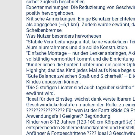
sicher zugleich beschrieben.
Expertenmeinungen: Die Reduzierung von Geschwind
positiv hervorgehoben.
Kritische Anmerkungen: Einige Benutzer berichteten
als angegeben (~6,1 km). Zudem wurde erwähnt, da
Scheibenbremse.
Was Nutzer besonders hervorheben
"Stabile Verarbeitungsqualität, keine wackeligen Te
Aluminiumrahmens und die solide Konstruktion.
"Einfache Montage – nur den Lenker anbringen, Akku
vollständig vormontiert kommt und die Einrichtung
"Kinder lieben die bunten Lichter und die cooler O
Highlight, das das Kind jedes Mal aufs Neue begeist
"Gute Balance zwischen Spaß und Sicherheit" – Elt
Kindes anpassen können.
"Die 5-stufigen Lichter sind auch tagsüber sichtbar" 
erwähnt wird.
"Ideal für den Einstieg, wächst dank verstellbarem
Geschwindigkeitsstufen machen den Roller zu einer l
????‍????‍????‍???? Für wen ist der FanttikRide C9 P
Anwendungsfall Geeignet? Begründung
Kinder von 8-12 Jahren (120-160 cm Körpergröße) ?
entsprechenden Sicherheitsmerkmalen und Einstel
Anfänger & Fortgeschrittene ???? Ideal 3 Geschwindi