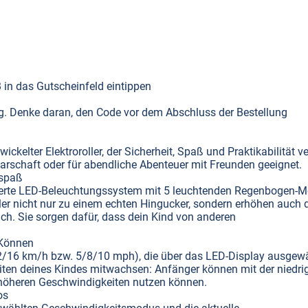
n das Gutscheinfeld eintippen
tig. Denke daran, den Code vor dem Abschluss der Bestellung
wickelter Elektroroller, der Sicherheit, Spaß und Praktikabilität ve
hbarschaft oder für abendliche Abenteuer mit Freunden geeignet.
rspaß
grierte LED-Beleuchtungssystem mit 5 leuchtenden Regenbogen-M
ler nicht nur zu einem echten Hingucker, sondern erhöhen auch 
ch. Sie sorgen dafür, dass dein Kind von anderen
 Können
12/16 km/h bzw. 5/8/10 mph), die über das LED-Display ausgew
iten deines Kindes mitwachsen: Anfänger können mit der niedri
e höheren Geschwindigkeiten nutzen können.
os