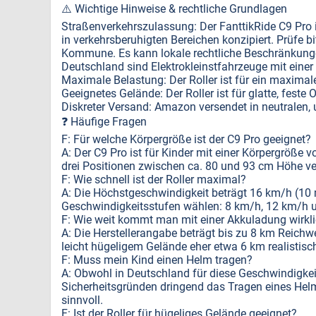
⚠️ Wichtige Hinweise & rechtliche Grundlagen
Straßenverkehrszulassung: Der FanttikRide C9 Pro 
in verkehrsberuhigten Bereichen konzipiert. Prüfe 
Kommune. Es kann lokale rechtliche Beschränkungen
Deutschland sind Elektrokleinstfahrzeuge mit eine
Maximale Belastung: Der Roller ist für ein maximal
Geeignetes Gelände: Der Roller ist für glatte, fest
Diskreter Versand: Amazon versendet in neutralen, 
❓ Häufige Fragen
F: Für welche Körpergröße ist der C9 Pro geeignet?
A: Der C9 Pro ist für Kinder mit einer Körpergröße v
drei Positionen zwischen ca. 80 und 93 cm Höhe ver
F: Wie schnell ist der Roller maximal?
A: Die Höchstgeschwindigkeit beträgt 16 km/h (10
Geschwindigkeitsstufen wählen: 8 km/h, 12 km/h 
F: Wie weit kommt man mit einer Akkuladung wirkl
A: Die Herstellerangabe beträgt bis zu 8 km Reichwe
leicht hügeligem Gelände eher etwa 6 km realistisch
F: Muss mein Kind einen Helm tragen?
A: Obwohl in Deutschland für diese Geschwindigkeit
Sicherheitsgründen dringend das Tragen eines Hel
sinnvoll.
F: Ist der Roller für hügeliges Gelände geeignet?