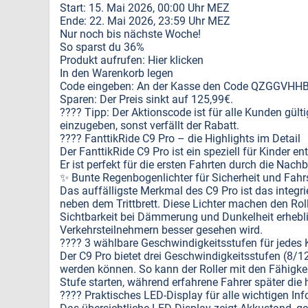
Start: 15. Mai 2026, 00:00 Uhr MEZ
Ende: 22. Mai 2026, 23:59 Uhr MEZ
Nur noch bis nächste Woche!
So sparst du 36%
Produkt aufrufen: Hier klicken
In den Warenkorb legen
Code eingeben: An der Kasse den Code QZGGVHHB i
Sparen: Der Preis sinkt auf 125,99€.
???? Tipp: Der Aktionscode ist für alle Kunden gül
einzugeben, sonst verfällt der Rabatt.
???? FanttikRide C9 Pro – die Highlights im Detail
Der FanttikRide C9 Pro ist ein speziell für Kinder ent
Er ist perfekt für die ersten Fahrten durch die Nac
✨ Bunte Regenbogenlichter für Sicherheit und Fah
Das auffälligste Merkmal des C9 Pro ist das inte
neben dem Trittbrett. Diese Lichter machen den Rol
Sichtbarkeit bei Dämmerung und Dunkelheit erhebli
Verkehrsteilnehmern besser gesehen wird.
????️ 3 wählbare Geschwindigkeitsstufen für jedes
Der C9 Pro bietet drei Geschwindigkeitsstufen (8/
werden können. So kann der Roller mit den Fähigke
Stufe starten, während erfahrene Fahrer später di
???? Praktisches LED-Display für alle wichtigen Inf