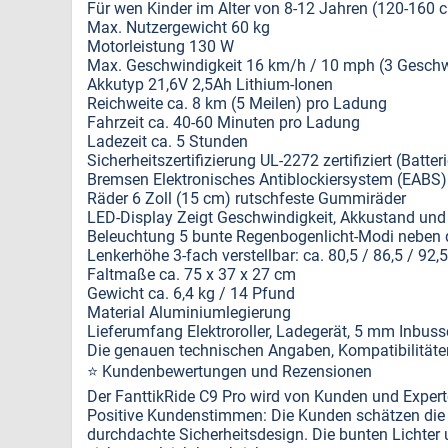
Für wen Kinder im Alter von 8-12 Jahren (120-160 
Max. Nutzergewicht 60 kg
Motorleistung 130 W
Max. Geschwindigkeit 16 km/h / 10 mph (3 Geschw
Akkutyp 21,6V 2,5Ah Lithium-Ionen
Reichweite ca. 8 km (5 Meilen) pro Ladung
Fahrzeit ca. 40-60 Minuten pro Ladung
Ladezeit ca. 5 Stunden
Sicherheitszertifizierung UL-2272 zertifiziert (Batte
Bremsen Elektronisches Antiblockiersystem (EABS)
Räder 6 Zoll (15 cm) rutschfeste Gummiräder
LED-Display Zeigt Geschwindigkeit, Akkustand un
Beleuchtung 5 bunte Regenbogenlicht-Modi neben d
Lenkerhöhe 3-fach verstellbar: ca. 80,5 / 86,5 / 92,
Faltmaße ca. 75 x 37 x 27 cm
Gewicht ca. 6,4 kg / 14 Pfund
Material Aluminiumlegierung
Lieferumfang Elektroroller, Ladegerät, 5 mm Inbuss
Die genauen technischen Angaben, Kompatibilitäte
⭐ Kundenbewertungen und Rezensionen
Der FanttikRide C9 Pro wird von Kunden und Experte
Positive Kundenstimmen: Die Kunden schätzen die 
durchdachte Sicherheitsdesign. Die bunten Lichter 