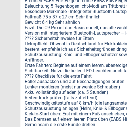
Bremsen EABS Fuß-Felgenbremse EABS Fuß-Felgen
Beleuchtung 5 Regenbogenlicht-Modi am Trittbrett
Besondere Merkmale - Integrierter Bluetooth-Lautsp
Faltmaß 75 x 37 x 27 cm Sehr ähnlich
Gewicht 6,4 kg Sehr ähnlich
Fazit: Die C9 Pro ist das Basismodell, das alle wic
Version mit integriertem Bluetooth-Lautsprecher – 
???? Sicherheitshinweise für Eltern
Helmpflicht: Obwohl in Deutschland für Elektroklei
besteht, empfehle ich aus Sicherheitsgründen dring
Schutzausrüstung: Knie- und Ellbogenschützer sow
Anfänger.
Erste Fahrten: Beginne auf einem leeren, ebenerdige
Sichtbarkeit: Nutze die hellen LED-Leuchten auch t
???? Checkliste für die erste Fahrt
Roller auspacken und auf Beschädigungen prüfen
Lenker montieren (meist nur wenige Schrauben)
Akku vollständig aufladen (ca. 5 Stunden)
Reifendruck prüfen (falls zutreffend)
Geschwindigkeitsstufe auf 8 km/h (die langsamste 
Schutzausrüstung anlegen (Helm, Knie- & Ellbogen
Kick-to-Start üben: Erst mit einem Fuß anschieben,
Das Bremsen auf einem leeren Platz üben (EABS H
Gemeinsam die erste Runde drehen