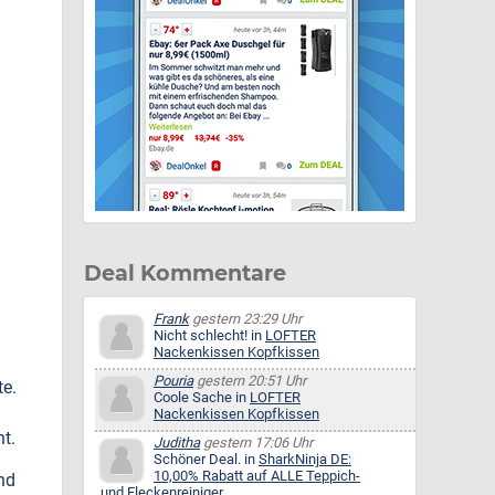
Deal Kommentare
Frank
gestern 23:29 Uhr
Nicht schlecht! in
LOFTER
Nackenkissen Kopfkissen
Pouria
gestern 20:51 Uhr
te.
Coole Sache in
LOFTER
Nackenkissen Kopfkissen
t.
Juditha
gestern 17:06 Uhr
Schöner Deal. in
SharkNinja DE:
10,00% Rabatt auf ALLE Teppich-
nd
und Fleckenreiniger