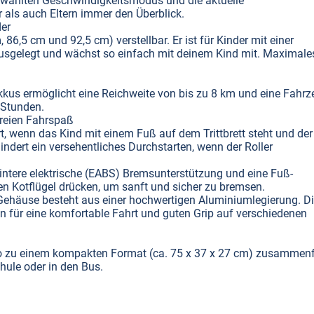
gewählten Geschwindigkeitsmodus und die aktuelle
 als auch Eltern immer den Überblick.
der
 86,5 cm und 92,5 cm) verstellbar. Er ist für Kinder mit einer
ausgelegt und wächst so einfach mit deinem Kind mit. Maximale
kus ermöglicht eine Reichweite von bis zu 8 km und eine Fahrze
 Stunden.
reien Fahrspaß
ert, wenn das Kind mit einem Fuß auf dem Trittbrett steht und der
indert ein versehentliches Durchstarten, wenn der Roller
intere elektrische (EABS) Bremsunterstützung und eine Fuß-
n Kotflügel drücken, um sanft und sicher zu bremsen.
e Gehäuse besteht aus einer hochwertigen Aluminiumlegierung. D
n für eine komfortable Fahrt und guten Grip auf verschiedenen
Pro zu einem kompakten Format (ca. 75 x 37 x 27 cm) zusammenf
hule oder in den Bus.