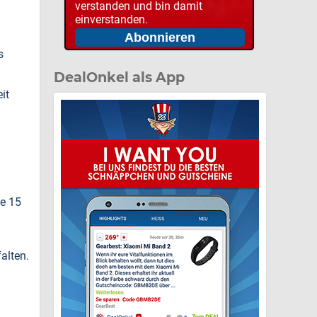
verstanden und bin damit
einverstanden.
s
DealOnkel als App
it
ie 15
alten.