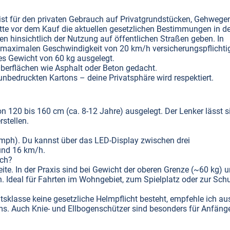
ist für den privaten Gebrauch auf Privatgrundstücken, Gehwege
bitte vor dem Kauf die aktuellen gesetzlichen Bestimmungen in de
 hinsichtlich der Nutzung auf öffentlichen Straßen geben. In
r maximalen Geschwindigkeit von 20 km/h versicherungspflichti
es Gewicht von 60 kg ausgelegt.
e Oberflächen wie Asphalt oder Beton gedacht.
unbedruckten Kartons – deine Privatsphäre wird respektiert.
on 120 bis 160 cm (ca. 8-12 Jahre) ausgelegt. Der Lenker lässt s
stellen.
 mph). Du kannst über das LED-Display zwischen drei
und 16 km/h.
ich?
ite. In der Praxis sind bei Gewicht der oberen Grenze (~60 kg) 
. Ideal für Fahrten im Wohngebiet, zum Spielplatz oder zur Schu
sklasse keine gesetzliche Helmpflicht besteht, empfehle ich au
ms. Auch Knie- und Ellbogenschützer sind besonders für Anfäng