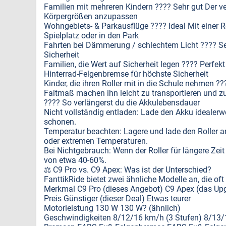
Familien mit mehreren Kindern ???? Sehr gut Der ve
Körpergrößen anzupassen
Wohngebiets- & Parkausflüge ???? Ideal Mit einer 
Spielplatz oder in den Park
Fahrten bei Dämmerung / schlechtem Licht ???? Seh
Sicherheit
Familien, die Wert auf Sicherheit legen ???? Perfek
Hinterrad-Felgenbremse für höchste Sicherheit
Kinder, die ihren Roller mit in die Schule nehmen 
Faltmaß machen ihn leicht zu transportieren und z
???? So verlängerst du die Akkulebensdauer
Nicht vollständig entladen: Lade den Akku idealerwe
schonen.
Temperatur beachten: Lagere und lade den Roller an
oder extremen Temperaturen.
Bei Nichtgebrauch: Wenn der Roller für längere Zeit
von etwa 40-60%.
⚖️ C9 Pro vs. C9 Apex: Was ist der Unterschied?
FanttikRide bietet zwei ähnliche Modelle an, die of
Merkmal C9 Pro (dieses Angebot) C9 Apex (das Up
Preis Günstiger (dieser Deal) Etwas teurer
Motorleistung 130 W 130 W? (ähnlich)
Geschwindigkeiten 8/12/16 km/h (3 Stufen) 8/13/