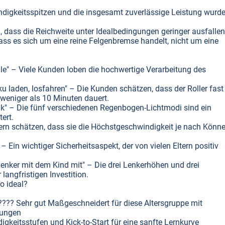
igkeitsspitzen und die insgesamt zuverlässige Leistung wurd
, dass die Reichweite unter Idealbedingungen geringer ausfalle
ss es sich um eine reine Felgenbremse handelt, nicht um eine
ile" – Viele Kunden loben die hochwertige Verarbeitung des
 laden, losfahren" – Die Kunden schätzen, dass der Roller fast
 weniger als 10 Minuten dauert.
ptik" – Die fünf verschiedenen Regenbogen-Lichtmodi sind ein
ert.
ern schätzen, dass sie die Höchstgeschwindigkeit je nach Könn
– Ein wichtiger Sicherheitsaspekt, der von vielen Eltern positiv
 Lenker mit dem Kind mit" – Die drei Lenkerhöhen und drei
angfristigen Investition.
ro ideal?
??? Sehr gut Maßgeschneidert für diese Altersgruppe mit
lungen
gkeitsstufen und Kick-to-Start für eine sanfte Lernkurve