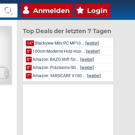
Anmelden
Login
Top Deals der letzten 7 Tagen
14°
Blackview Mini PC MP10...
[weiter]
9°
100cm Moderne Holz-Hun...
[weiter]
8°
Amazon: BAZO Stift für...
[weiter]
8°
Amazon: Präzisions-Sti...
[weiter]
7°
Amazon: YARDCARE V100 ...
[weiter]