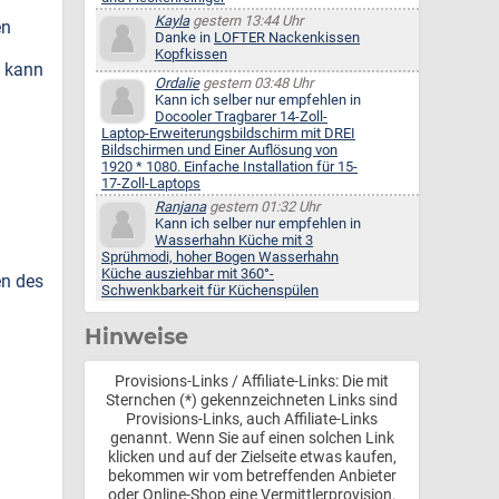
Kayla
gestern 13:44 Uhr
en
Danke in
LOFTER Nackenkissen
Kopfkissen
n kann
Ordalie
gestern 03:48 Uhr
Kann ich selber nur empfehlen in
Docooler Tragbarer 14-Zoll-
Laptop-Erweiterungsbildschirm mit DREI
Bildschirmen und Einer Auflösung von
1920 * 1080. Einfache Installation für 15-
17-Zoll-Laptops
Ranjana
gestern 01:32 Uhr
Kann ich selber nur empfehlen in
Wasserhahn Küche mit 3
Sprühmodi, hoher Bogen Wasserhahn
Küche ausziehbar mit 360°-
en des
Schwenkbarkeit für Küchenspülen
Hinweise
Provisions-Links / Affiliate-Links: Die mit
Sternchen (*) gekennzeichneten Links sind
Provisions-Links, auch Affiliate-Links
genannt. Wenn Sie auf einen solchen Link
klicken und auf der Zielseite etwas kaufen,
bekommen wir vom betreffenden Anbieter
oder Online-Shop eine Vermittlerprovision.