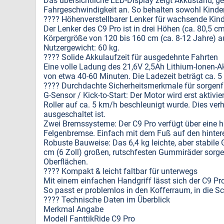
Das übersichtliche LED-Display zeigt Akkustand, 
Fahrgeschwindigkeit an. So behalten sowohl Kinder
???? Höhenverstellbarer Lenker für wachsende Kin
Der Lenker des C9 Pro ist in drei Höhen (ca. 80,5 cm,
Körpergröße von 120 bis 160 cm (ca. 8-12 Jahre) 
Nutzergewicht: 60 kg.
???? Solide Akkulaufzeit für ausgedehnte Fahrten
Eine volle Ladung des 21,6V 2,5Ah Lithium-Ionen-Ak
von etwa 40-60 Minuten. Die Ladezeit beträgt ca. 5
???? Durchdachte Sicherheitsmerkmale für sorgenf
G-Sensor / Kick-to-Start: Der Motor wird erst aktivi
Roller auf ca. 5 km/h beschleunigt wurde. Dies verh
ausgeschaltet ist.
Zwei Bremssysteme: Der C9 Pro verfügt über eine h
Felgenbremse. Einfach mit dem Fuß auf den hintere
Robuste Bauweise: Das 6,4 kg leichte, aber stabil
cm (6 Zoll) großen, rutschfesten Gummiräder sorge
Oberflächen.
???? Kompakt & leicht faltbar für unterwegs
Mit einem einfachen Handgriff lässt sich der C9 
So passt er problemlos in den Kofferraum, in die Sc
???? Technische Daten im Überblick
Merkmal Angabe
Modell FanttikRide C9 Pro