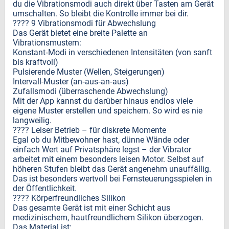
du die Vibrationsmodi auch direkt über Tasten am Gerät
umschalten. So bleibt die Kontrolle immer bei dir.
???? 9 Vibrationsmodi für Abwechslung
Das Gerät bietet eine breite Palette an
Vibrationsmustern:
Konstant‑Modi in verschiedenen Intensitäten (von sanft
bis kraftvoll)
Pulsierende Muster (Wellen, Steigerungen)
Intervall-Muster (an‑aus‑an‑aus)
Zufallsmodi (überraschende Abwechslung)
Mit der App kannst du darüber hinaus endlos viele
eigene Muster erstellen und speichern. So wird es nie
langweilig.
???? Leiser Betrieb – für diskrete Momente
Egal ob du Mitbewohner hast, dünne Wände oder
einfach Wert auf Privatsphäre legst – der Vibrator
arbeitet mit einem besonders leisen Motor. Selbst auf
höheren Stufen bleibt das Gerät angenehm unauffällig.
Das ist besonders wertvoll bei Fernsteuerungsspielen in
der Öffentlichkeit.
???? Körperfreundliches Silikon
Das gesamte Gerät ist mit einer Schicht aus
medizinischem, hautfreundlichem Silikon überzogen.
Das Material ist: