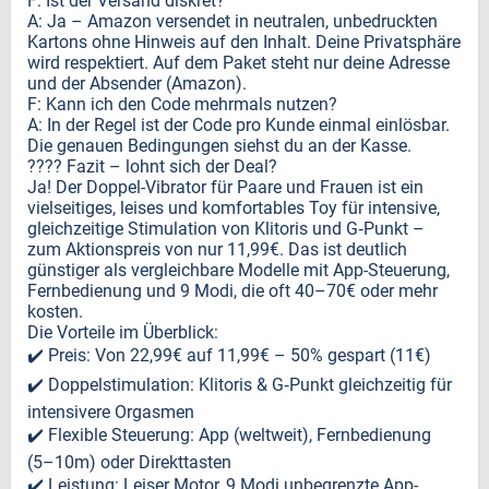
F: Ist der Versand diskret?
A: Ja – Amazon versendet in neutralen, unbedruckten
Kartons ohne Hinweis auf den Inhalt. Deine Privatsphäre
wird respektiert. Auf dem Paket steht nur deine Adresse
und der Absender (Amazon).
F: Kann ich den Code mehrmals nutzen?
A: In der Regel ist der Code pro Kunde einmal einlösbar.
Die genauen Bedingungen siehst du an der Kasse.
???? Fazit – lohnt sich der Deal?
Ja! Der Doppel-Vibrator für Paare und Frauen ist ein
vielseitiges, leises und komfortables Toy für intensive,
gleichzeitige Stimulation von Klitoris und G‑Punkt –
zum Aktionspreis von nur 11,99€. Das ist deutlich
günstiger als vergleichbare Modelle mit App-Steuerung,
Fernbedienung und 9 Modi, die oft 40–70€ oder mehr
kosten.
Die Vorteile im Überblick:
✔️ Preis: Von 22,99€ auf 11,99€ – 50% gespart (11€)
✔️ Doppelstimulation: Klitoris & G‑Punkt gleichzeitig für
intensivere Orgasmen
✔️ Flexible Steuerung: App (weltweit), Fernbedienung
(5–10m) oder Direkttasten
✔️ Leistung: Leiser Motor, 9 Modi unbegrenzte App-