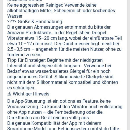
Keine aggressiven Reiniger: Verwende keine
alkoholhaltigen Mittel, Scheuermilch oder kochendes
Wasser
???? Größe & Handhabung
Die genauen Abmessungen entnimmst du bitte der
Amazon-Produktseite. In der Regel ist ein Doppel-
Vibrator etwa 15–20 cm lang, wobei der einführbare Teil
etwa 10–12 cm misst. Der Durchmesser liegt meist bei
2,5–3,5 cm – angenehm für die meisten Nutzer, ohne zu
fordernd zu sein.
Tipp für Einsteiger: Beginne mit der niedrigsten
Intensität und steigere dich langsam. Verwende bei
Bedarf etwas wasserbasiertes Gleitgel für ein noch
angenehmeres Gefühl. Silikonbasierte Gleitgele sind
nicht mit dem Silikonmaterial kompatibel und könnten
es schädigen.
⚠️ Wichtiger Hinweis
Die App-Steuerung ist ein optionales Feature, keine
Voraussetzung. Du kannst den Vibrator auch vollständig
ohne App nutzen – die Fernbedienung oder die
Direkttasten am Gerät reichen völlig aus.
Die genaue Kompatibilität der App mit deinem
Smartphone-Modell und Betriebssystem prüfst du bitte