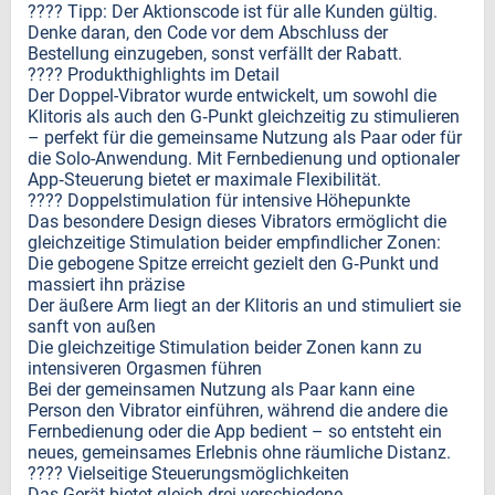
???? Tipp: Der Aktionscode ist für alle Kunden gültig.
Denke daran, den Code vor dem Abschluss der
Bestellung einzugeben, sonst verfällt der Rabatt.
???? Produkthighlights im Detail
Der Doppel-Vibrator wurde entwickelt, um sowohl die
Klitoris als auch den G‑Punkt gleichzeitig zu stimulieren
– perfekt für die gemeinsame Nutzung als Paar oder für
die Solo-Anwendung. Mit Fernbedienung und optionaler
App‑Steuerung bietet er maximale Flexibilität.
???? Doppelstimulation für intensive Höhepunkte
Das besondere Design dieses Vibrators ermöglicht die
gleichzeitige Stimulation beider empfindlicher Zonen:
Die gebogene Spitze erreicht gezielt den G‑Punkt und
massiert ihn präzise
Der äußere Arm liegt an der Klitoris an und stimuliert sie
sanft von außen
Die gleichzeitige Stimulation beider Zonen kann zu
intensiveren Orgasmen führen
Bei der gemeinsamen Nutzung als Paar kann eine
Person den Vibrator einführen, während die andere die
Fernbedienung oder die App bedient – so entsteht ein
neues, gemeinsames Erlebnis ohne räumliche Distanz.
???? Vielseitige Steuerungsmöglichkeiten
Das Gerät bietet gleich drei verschiedene