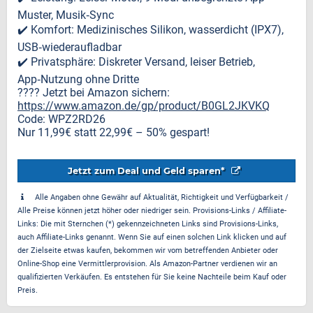
Muster, Musik‑Sync
✔️ Komfort: Medizinisches Silikon, wasserdicht (IPX7),
USB‑wiederaufladbar
✔️ Privatsphäre: Diskreter Versand, leiser Betrieb,
App‑Nutzung ohne Dritte
???? Jetzt bei Amazon sichern:
https://www.amazon.de/gp/product/B0GL2JKVKQ
Code: WPZ2RD26
Nur 11,99€ statt 22,99€ – 50% gespart!
Jetzt zum Deal und Geld sparen*
Alle Angaben ohne Gewähr auf Aktualität, Richtigkeit und Verfügbarkeit /
Alle Preise können jetzt höher oder niedriger sein. Provisions-Links / Affiliate-
Links: Die mit Sternchen (*) gekennzeichneten Links sind Provisions-Links,
auch Affiliate-Links genannt. Wenn Sie auf einen solchen Link klicken und auf
der Zielseite etwas kaufen, bekommen wir vom betreffenden Anbieter oder
Online-Shop eine Vermittlerprovision. Als Amazon-Partner verdienen wir an
qualifizierten Verkäufen. Es entstehen für Sie keine Nachteile beim Kauf oder
Preis.