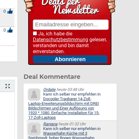
0
0
Ja, ich habe die
Datenschutzbestimmung
gelesen,
verstanden und bin damit
einverstanden.
Deal Kommentare
Ordalie
heute 03:48 Uhr
Kann ich selber nur empfehlen in
Docooler Tragbarer 14-Zoll-
Laptop-Erweiterungsbildschirm mit DREI
Bildschirmen und Einer Auflösung von
1920 * 1080. Einfache Installation für 15-
17-Zoll-Laptops
Ranjana
heute 01:32 Uhr
Kann ich selber nur empfehlen in
Wasserhahn Küche mit 3
Sprühmodi, hoher Bogen Wasserhahn