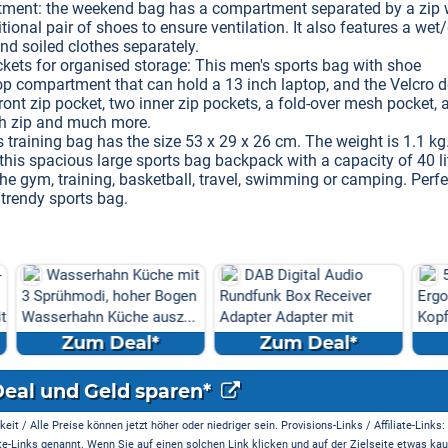
ment: the weekend bag has a compartment separated by a zip 
onal pair of shoes to ensure ventilation. It also features a wet
d soiled clothes separately.
ets for organised storage: This men's sports bag with shoe
p compartment that can hold a 13 inch laptop, and the Velcro 
ront zip pocket, two inner zip pockets, a fold-over mesh pocket, 
h zip and much more.
 training bag has the size 53 x 29 x 26 cm. The weight is 1.1 kg
 this spacious large sports bag backpack with a capacity of 40 li
 the gym, training, basketball, travel, swimming or camping. Perfe
trendy sports bag.
üche mit
DAB Digital Audio
50% off
er Bogen
Rundfunk Box Receiver
Ergonomisches
 ausz...
Adapter Adapter mit
Kopfkissen - Kissen für
Antenn...
Seiten
l*
Zum Deal*
Zum Deal*
Deal und Geld sparen*
it / Alle Preise können jetzt höher oder niedriger sein. Provisions-Links / Affiliate-Links:
te-Links genannt. Wenn Sie auf einen solchen Link klicken und auf der Zielseite etwas kau