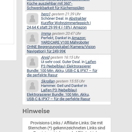
Küche ausziehbar mit 360°-
Schwenkbarkeit für Küchenspülen
hero1
gestern 21:39 Uhr
Schöner Deal. in
Abstrakter
Kurzflor Wohnzimmerteppich |
24,64 € statt 29,99 € (-18%) Amazon
Imma
gestern 20:47 Uhr
Perfekt, Danke! in
Amazon:
YARDCARE V100 Mähroboter
OHNE Begrenzungskabel (Kamera/Vision
Navigation) für 249,99€
Arvid
gestern 16:15 Uhr
Ui sehr cool. Guter Deal. in
Laifen
P3 (Nebelblau) Elektrorasierer
Bundle: 100 Min. Akku, USB-C & IPX7 – für
die perfekte Rasur
Skrollan
gestern 15:55 Uhr
Hammer. Geil und Danke! in
Laifen P3 (Nebelblau)
Elektrorasierer Bundle: 100 Min. Akku,
USB-C & IPX7 – für die perfekte Rasur
Hinweise
Provisions-Links / Affiliate-Links: Die mit
Sternchen (*) gekennzeichneten Links sind