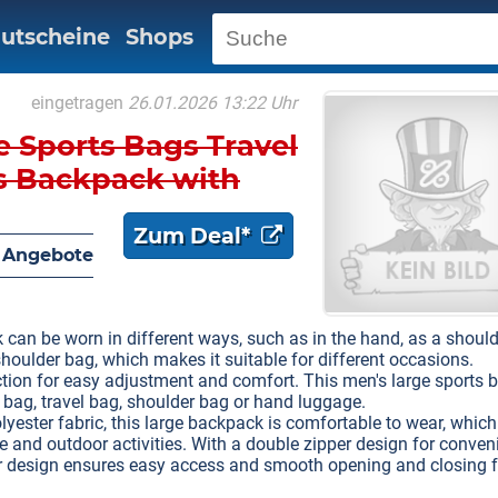
utscheine
Shops
eingetragen
26.01.2026 13:22 Uhr
e Sports Bags Travel
s Backpack with
Compartment
Zum Deal*
nd Hand Training
 Angebote
ts Bags
can be worn in different ways, such as in the hand, as a should
shoulder bag, which makes it suitable for different occasions.
tion for easy adjustment and comfort. This men's large sports 
 bag, travel bag, shoulder bag or hand luggage.
lyester fabric, this large backpack is comfortable to wear, which
se and outdoor activities. With a double zipper design for conven
 design ensures easy access and smooth opening and closing f