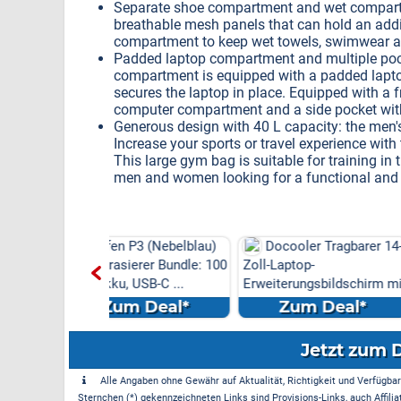
Separate shoe compartment and wet compart
breathable mesh panels that can hold an additi
compartment to keep wet towels, swimwear an
Padded laptop compartment and multiple pock
compartment is equipped with a padded lapto
secures the laptop in place. Equipped with a f
computer compartment and a side pocket wit
Generous design with 40 L capacity: the men's
Increase your sports or travel experience with
This large gym bag is suitable for training in
men and women looking for a functional and 
 P3 (Nebelblau)
Docooler Tragbarer 14-
Wasserhahn K
sierer Bundle: 100
Zoll-Laptop-
3 Sprühmodi, hoh
 USB-C ...
Erweiterungsbildschirm mit
Wasserhahn Küche
DREI B...
m Deal*
Zum Deal*
Zum Dea
Jetzt zum 
Alle Angaben ohne Gewähr auf Aktualität, Richtigkeit und Verfügbarke
Sternchen (*) gekennzeichneten Links sind Provisions-Links, auch Affilia