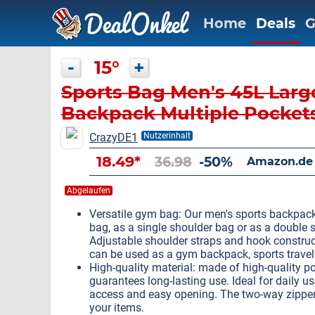
Home
Deals
G
-
15°
+
Sports Bag Men's 45L Larg
Backpack Multiple Pocket
Shoe Compartment Wet 
CrazyDE1
Nutzerinhalt
Waterproof for Shoulder a
18.49*
36.98
-50%
Amazon.de
Bags Weekender Bag Spor
Abgelaufen
Versatile gym bag: Our men's sports backpack 
bag, as a single shoulder bag or as a double 
Adjustable shoulder straps and hook construc
can be used as a gym backpack, sports travel
High-quality material: made of high-quality po
guarantees long-lasting use. Ideal for daily u
access and easy opening. The two-way zipper
your items.