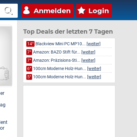
Anmelden
Login
Top Deals der letzten 7 Tagen
14°
Blackview Mini PC MP10...
[weiter]
7°
Amazon: BAZO Stift für...
[weiter]
7°
Amazon: Präzisions-Sti...
[weiter]
6°
100cm Moderne Holz-Hun...
[weiter]
5°
100cm Moderne Holz-Hun...
[weiter]
er
bag
ient
or