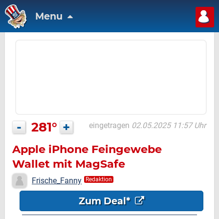
Menu
-
281°
+
eingetragen
02.05.2025 11:57 Uhr
Apple iPhone Feingewebe
Wallet mit MagSafe
Frische_Fanny
Redaktion
Zum Deal*