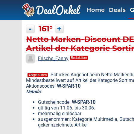
Home
Deals
G
-
161°
+
Netto Marken-Discount DE:
Artikel der Kategorie Sort
Frische_Fanny
Redaktion
Schickes Angebot beim Netto Markendisc
Abgelaufen
Mindestbestellwert auf Artikel der Kategorie Sorti
Aktionscodes:
W-SPAR-10
.
Details:
Gutscheincode:
W-SPAR-10
gültig von 11.06. bis 30.06.
mehrmalig einlösbar
ausgenommen: Kategorie Multimedia, Gutsch
gekennzeichnete Artikel