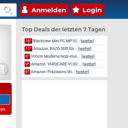
Anmelden
Login
Top Deals der letzten 7 Tagen
16°
Blackview Mini PC MP10...
[weiter]
11°
Amazon: BAZO Stift für...
[weiter]
9°
100cm Moderne Holz-Hun...
[weiter]
9°
Amazon: YARDCARE V100 ...
[weiter]
8°
Amazon: Präzisions-Sti...
[weiter]
ren