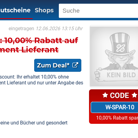
utscheine
Shops
eingetragen
12.06.2026 13:15 Uhr
 10,00% Rabatt auf
iment Lieferant
Zum Deal*
ount: Ihr erhaltet 10,00% ohne
ment Lieferant und nur unter Angabe des
W-SPAR-10
10,00% Rabatt spa
eine und Bücher und gesondert