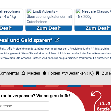
ebohnen
Lindt Advents -
Nescafe Classic Cre
 x 1kg
Überraschungskalender mit
- 6 x 200g
Gutscheinen
l*
Zum Deal*
Zum Deal*
Deal und Geld sparen*
it / Alle Preise können jetzt höher oder niedriger sein. Provisions-Links / Affiliate-Links:
te-Links genannt. Wenn Sie auf einen solchen Link klicken und auf der Zielseite etwas kau
rprovision. Als Amazon-Partner verdienen wir an qualifizierten Verkäufen. Es entstehen f
Kommentar
Melden
Folgen
Bedanken
(
18
)
Zur M
l mehr verpassen? Wir sorgen dafür!