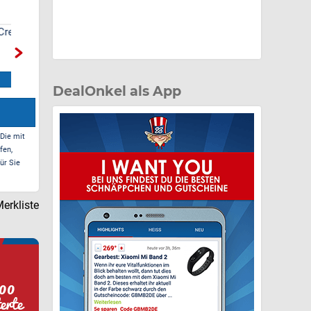
ma
Netto Marken-Discount
Artsauna Fasssauna
- 10% Rabatt auf
Spitzbergen 220, für 6
Lebensmittel
Personen
Zum Deal*
Zum Deal*
DealOnkel als App
 Die mit
fen,
ür Sie
erkliste