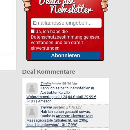
Ja, ich habe die
Datenschutzbestimmung
gelesen,
verstanden und bin damit
einverstanden.
Deal Kommentare
Tanita
heute 08:06 Uhr
Kann ich selber nur empfehlen in
Abstrakter Kurzflor
Wohnzimmerteppich | 24,64 € statt 29,99 €
(-18%) Amazon
Vienne
gestern 21:18 Uhr
Hab ich schon gesucht sowas.
Danke in
Amazon: Clowturn Mini
Massagepistole (ultraleicht, nur 230g,
ideal für unterwegs) für 17,99€