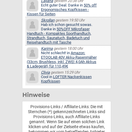
Laijana
gestern 20:38 Uhr
Echt guter Deal. Danke in
50% off
Ergonomisches Kopfkissen -
Kissen für Seiten
Skrollan
gestern 19:50 Uhr
Hab ich schon gesucht sowas.
Danke in
50%OFF Mikrofaser
Handtuch - Kompaktes Sporthandtuch,
Strandtuch, Saunatuch, Badetuch und
Reisehandtuch mit Tasche
Karima
gestern 18:00 Uhr
Nicht schlecht! in
Amazon:
ETOOLAB 40V Akku-Rasenmäher
(33cm, Brushless, inkl. ZWEI 4,0Ah Akkus
& Ladegerät) für 110,49€
Clivia
gestern 15:29 Uhr
Cool in
LOFTER Nackenkissen
Kopfkissen
Hinweise
Provisions-Links / Affiliate-Links: Die mit
Sternchen (*) gekennzeichneten Links sind
Provisions-Links, auch Affiliate-Links
genannt. Wenn Sie auf einen solchen Link
klicken und auf der Zielseite etwas kaufen,
bekommen wir vom betreffenden Anbieter