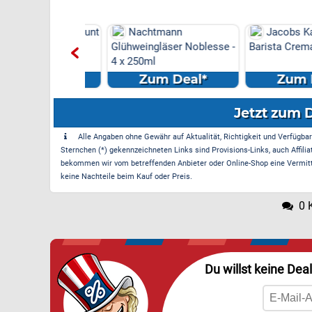
 Marken-Discount
Nachtmann
Jacobs Kaffe
s Versand &
Glühweingläser Noblesse -
Barista Crema - 4
e am
4 x 250ml
el...
m Deal*
Zum Deal*
Zum Dea
Jetzt zum 
Alle Angaben ohne Gewähr auf Aktualität, Richtigkeit und Verfügbarke
Sternchen (*) gekennzeichneten Links sind Provisions-Links, auch Affilia
bekommen wir vom betreffenden Anbieter oder Online-Shop eine Vermittle
keine Nachteile beim Kauf oder Preis.
0 
Du willst keine Dea