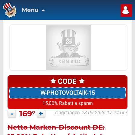
Menu
W-PHOTOVOLTAIK-15
15,00% Rabatt a sparen
-
169°
+
eingetragen
28.05.2026 17:24 Uhr
Netto Marken-Discount DE: