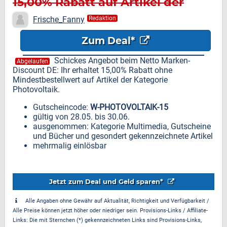
15,00% Rabatt auf Artikel der
Kategorie Photovoltaik
Frische_Fanny
Redaktion
Zum Deal*
Schickes Angebot beim Netto Marken-
Abgelaufen
Discount DE: Ihr erhaltet 15,00% Rabatt ohne
Mindestbestellwert auf Artikel der Kategorie
Photovoltaik.
Gutscheincode:
W-PHOTOVOLTAIK-15
gültig von 28.05. bis 30.06.
ausgenommen: Kategorie Multimedia, Gutscheine
und Bücher und gesondert gekennzeichnete Artikel
mehrmalig einlösbar
Jetzt zum Deal und Geld sparen*
Alle Angaben ohne Gewähr auf Aktualität, Richtigkeit und Verfügbarkeit /
Alle Preise können jetzt höher oder niedriger sein. Provisions-Links / Affiliate-
Links: Die mit Sternchen (*) gekennzeichneten Links sind Provisions-Links,