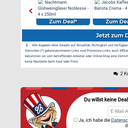
 Marken-Discount
Nachtmann
Jacobs Kaffe
s Versand &
Glühweingläser Noblesse -
Barista Crema - 4
e am
4 x 250ml
el...
m Deal*
Zum Deal*
Zum Dea
Jetzt zum 
Alle Angaben ohne Gewähr auf Aktualität, Richtigkeit und Verfügbarke
Sternchen (*) gekennzeichneten Links sind Provisions-Links, auch Affilia
bekommen wir vom betreffenden Anbieter oder Online-Shop eine Vermittle
keine Nachteile beim Kauf oder Preis.
2 K
Du willst keine Dea
Ja, ich habe die
Datensc
d