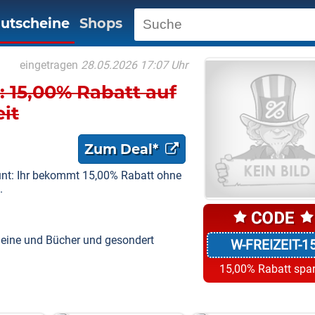
utscheine
Shops
eingetragen
28.05.2026 17:07 Uhr
 15,00% Rabatt auf
eit
Zum Deal*
nt: Ihr bekommt 15,00% Rabatt ohne
.
eine und Bücher und gesondert
W-FREIZEIT-1
15,00% Rabatt spa