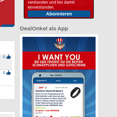
verstanden und bin damit
einverstanden.
DealOnkel als App
0
0