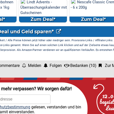
ebohnen
Lindt Advents -
Nescafe Classic Cre
 x 1kg
Überraschungskalender mit
- 6 x 200g
Gutscheinen
l*
Zum Deal*
Zum Deal*
Deal und Geld sparen*
it / Alle Preise können jetzt höher oder niedriger sein. Provisions-Links / Affiliate-Links:
te-Links genannt. Wenn Sie auf einen solchen Link klicken und auf der Zielseite etwas kau
rprovision. Als Amazon-Partner verdienen wir an qualifizierten Verkäufen. Es entstehen f
ommentare
Melden
Folgen
Bedanken
(
10
)
Zur M
l mehr verpassen? Wir sorgen dafür!
hutzbestimmung
gelesen, verstanden und bin
amit einverstanden.