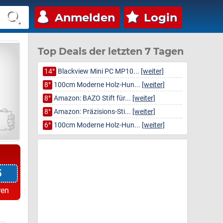
Anmelden
Login
Top Deals der letzten 7 Tagen
14°
Blackview Mini PC MP10...
[weiter]
8°
100cm Moderne Holz-Hun...
[weiter]
8°
Amazon: BAZO Stift für...
[weiter]
8°
Amazon: Präzisions-Sti...
[weiter]
6°
100cm Moderne Holz-Hun...
[weiter]
5
ren