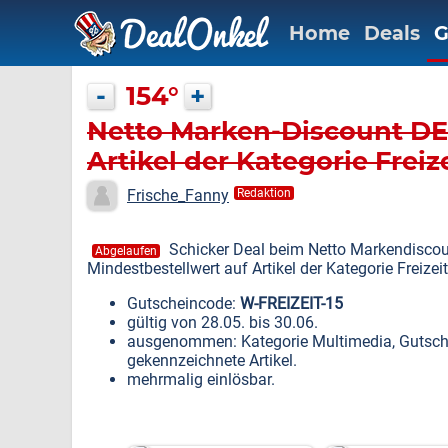
Home
Deals
G
-
154°
+
Netto Marken-Discount DE:
Artikel der Kategorie Freiz
Frische_Fanny
Redaktion
Schicker Deal beim Netto Markendiscou
Abgelaufen
Mindestbestellwert auf Artikel der Kategorie Freizeit
Gutscheincode:
W-FREIZEIT-15
gültig von 28.05. bis 30.06.
ausgenommen: Kategorie Multimedia, Gutsch
gekennzeichnete Artikel.
mehrmalig einlösbar.