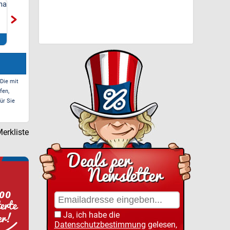
ma
Netto Marken-Discount
Artsauna Fasssauna
- 10% Rabatt auf
Spitzbergen 220, für 6
Lebensmittel
Personen
Zum Deal*
Zum Deal*
 Die mit
fen,
ür Sie
erkliste
Ja, ich habe die
Datenschutzbestimmung
gelesen,