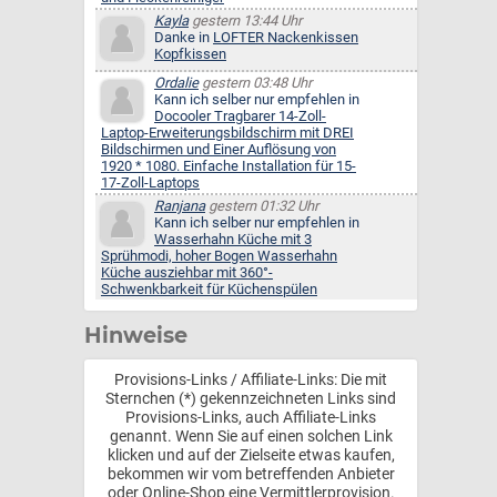
Kayla
gestern 13:44 Uhr
Danke in
LOFTER Nackenkissen
Kopfkissen
Ordalie
gestern 03:48 Uhr
Kann ich selber nur empfehlen in
Docooler Tragbarer 14-Zoll-
Laptop-Erweiterungsbildschirm mit DREI
Bildschirmen und Einer Auflösung von
1920 * 1080. Einfache Installation für 15-
17-Zoll-Laptops
Ranjana
gestern 01:32 Uhr
Kann ich selber nur empfehlen in
Wasserhahn Küche mit 3
Sprühmodi, hoher Bogen Wasserhahn
Küche ausziehbar mit 360°-
Schwenkbarkeit für Küchenspülen
Hinweise
Provisions-Links / Affiliate-Links: Die mit
Sternchen (*) gekennzeichneten Links sind
Provisions-Links, auch Affiliate-Links
genannt. Wenn Sie auf einen solchen Link
klicken und auf der Zielseite etwas kaufen,
bekommen wir vom betreffenden Anbieter
oder Online-Shop eine Vermittlerprovision.