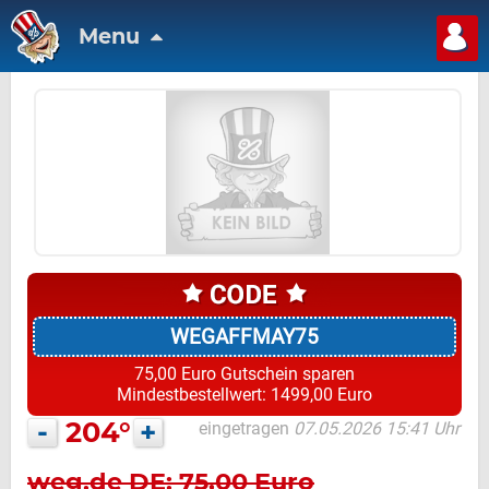
Menu
WEGAFFMAY75
75,00 Euro Gutschein sparen
Mindestbestellwert: 1499,00 Euro
-
204°
+
eingetragen
07.05.2026 15:41 Uhr
weg.de DE: 75,00 Euro