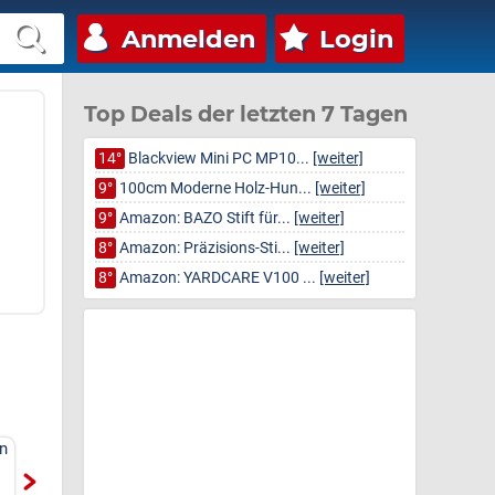
Anmelden
Login
Top Deals der letzten 7 Tagen
14°
Blackview Mini PC MP10...
[weiter]
9°
100cm Moderne Holz-Hun...
[weiter]
9°
Amazon: BAZO Stift für...
[weiter]
8°
Amazon: Präzisions-Sti...
[weiter]
8°
Amazon: YARDCARE V100 ...
[weiter]
sen
LOFTER Nackenkissen
LOFTER Nackenkissen
Kopfkissen
Kopfkissen
V