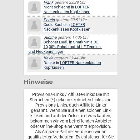
Frank
gestern 23:29 Uhr
Nicht schlecht! in
LOFTER
Nackenkissen Kopfkissen
Pouria
gestern 20:51 Uhr
Coole Sache in
LOFTER
Nackenkissen Kopfkissen
Juditha
gestern 17:06 Uhr
Schöner Deal. in
SharkNinja DE:
10,00% Rabatt auf ALLE Teppich-
und Fleckenreiniger
Kayla
gestern 13:44 Uhr
Danke in
LOFTER Nackenkissen
Kopfkissen
Hinweise
Provisions-Links / Affiliate-Links: Die mit
Sternchen (*) gekennzeichneten Links sind
Provisions-Links, auch Affiliate-Links
genannt. Wenn Sie auf einen solchen Link
klicken und auf der Zielseite etwas kaufen,
bekommen wir vom betreffenden Anbieter
oder Online-Shop eine Vermittlerprovision.
Als Amazon-Partner verdienen wir an
qualifizierten Verkäufen. Es entstehen für Sie