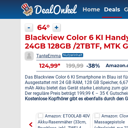
Home
Deals
G
-
64°
+
Blackview Color 6 KI Hand
24GB 128GB /2TBTF, MTK G
2.0GHz, 6.67" Super PD 50
TanteEmma
Nutzerinhalt
Smartphone, 5000mAh/18
124,99*
199,99
-38%
Amazon.
Handys/Fingerabdruck/Fa
Das Blackview Color 6 KI Smartphone in Blau ist für
Ausgestattet mit 24 GB RAM, 128 GB Speicher, 6,67
mAh Akku bietet das Gerät starke Leistung zum gün
Der reguläre Preis beträgt 199,99 € – 35 € Gutsch
Kostenlose Kopfhörer gibt es ebenfalls durch den G
zon: ETOOLAB 40V
Amazon: Clowturn Mini
Amazon: 6
asenmäher (33cm,
Massagepistole
Staubsauger (k