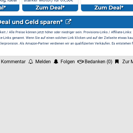
für 69,50€
eal*
Zum Deal*
Zum Deal*
Deal und Geld sparen*
it / Alle Preise können jetzt höher oder niedriger sein. Provisions-Links / Affiliate-Links:
te-Links genannt. Wenn Sie auf einen solchen Link klicken und auf der Zielseite etwas kau
rprovision. Als Amazon-Partner verdienen wir an qualifizierten Verkäufen. Es entstehen f
 Kommentar
Melden
Folgen
Bedanken
(
0
)
Zur M