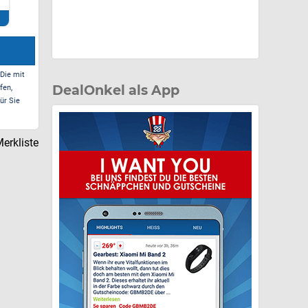
B
(
Zum Deal*
Zum Deal*
 Die mit
DealOnkel als App
fen,
ür Sie
erkliste