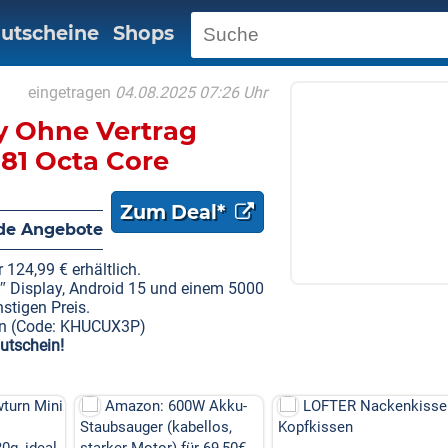
utscheine
Shops
eingetragen
04.08.2025 07:26 Uhr
y Ohne Vertrag
81 Octa Core
MP, Android 15
Zum Deal*
W,Dual SIM
de Angebote
ce ID/GPS/OTG
 124,99 € erhältlich.
″ Display, Android 15 und einem 5000
stigen Preis.
ein (Code: KHUCUX3P)
utschein!
00W Akku-
LOFTER Nackenkissen
LOFTER Nackenkis
abellos,
Kopfkissen
Kopfkissen