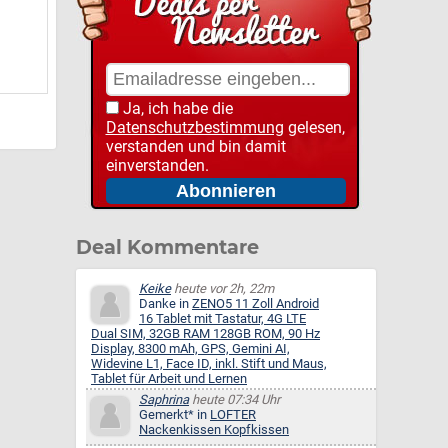
Ja, ich habe die
Datenschutzbestimmung
gelesen,
verstanden und bin damit
einverstanden.
Deal Kommentare
Keike
heute vor 2h, 22m
Danke in
ZENO5 11 Zoll Android
16 Tablet mit Tastatur, 4G LTE
Dual SIM, 32GB RAM 128GB ROM, 90 Hz
Display, 8300 mAh, GPS, Gemini AI,
Widevine L1, Face ID, inkl. Stift und Maus,
Tablet für Arbeit und Lernen
Saphrina
heute 07:34 Uhr
Gemerkt* in
LOFTER
Nackenkissen Kopfkissen