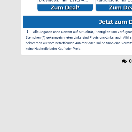
s, inkl. ZWEI 4,...
(ultraleicht, nur 230g, ideal
starker Motor) 
...
um Deal*
Zum Deal*
Zum D
Jetzt zum 
Alle Angaben ohne Gewähr auf Aktualität, Richtigkeit und Verfügbarke
Sternchen (*) gekennzeichneten Links sind Provisions-Links, auch Affilia
bekommen wir vom betreffenden Anbieter oder Online-Shop eine Vermittle
keine Nachteile beim Kauf oder Preis.
0