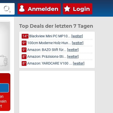
Anmelden
Login
Top Deals der letzten 7 Tagen
14°
Blackview Mini PC MP10...
[weiter]
9°
100cm Moderne Holz-Hun...
[weiter]
9°
Amazon: BAZO Stift für...
[weiter]
8°
Amazon: Präzisions-Sti...
[weiter]
8°
Amazon: YARDCARE V100 ...
[weiter]
en
kein
rt