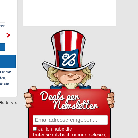
ma
Netto Marken-Discount
Artsauna Fasssauna
- 10% Rabatt auf
Spitzbergen 220, für 6
Lebensmittel
Personen
Zum Deal*
Zum Deal*
 Die mit
fen,
ür Sie
erkliste
Ja, ich habe die
Datenschutzbestimmung
gelesen,