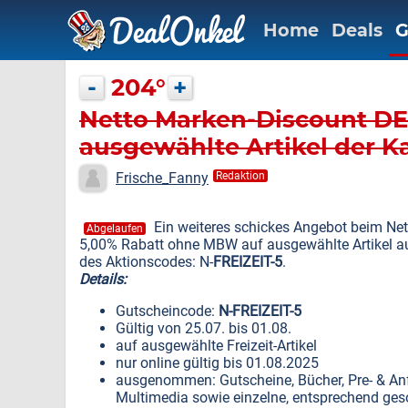
Home
Deals
G
-
204°
+
Netto Marken-Discount DE:
ausgewählte Artikel der Ka
Frische_Fanny
Redaktion
Ein weiteres schickes Angebot beim Ne
Abgelaufen
5,00% Rabatt ohne MBW auf ausgewählte Artikel aus
des Aktionscodes: N-
FREIZEIT-5
.
Details:
Gutscheincode:
N-FREIZEIT-5
Gültig von 25.07. bis 01.08.
auf ausgewählte Freizeit-Artikel
nur online gültig bis 01.08.2025
ausgenommen: Gutscheine, Bücher, Pre- & An
Multimedia sowie einzelne, entsprechend ges