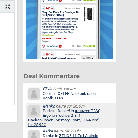
Deal Kommentare
Clivia
heute vor 4m
Cool in
LOFTER Nackenkissen
Kopfkissen
Mariko
heute vor 2h, 9m
Perfekt, Danke! in
Amazon: TESQ
Ergonomisches 2-in-1
Nackenkissen (Memory Foam, 60x40cm)
für 25,99€
Keike
heute 09:52 Uhr
Danke in
ZENO5 11 Zoll Android