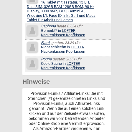
16 Tablet mit Tastatur, 4G LTE
Dual SIM, 32GB RAM 128GB ROM, 90 Hz
Display, 8300 mAh, GPS, Gemini AI,
Widevine L1, Face ID, inkl. Stift und Maus,
Tablet für Arbeit und Lernen
Saphrina
heute 07:34 Uhr
Gemerkt* in
LOFTER
Nackenkissen Kopfkissen
Frank
gestern 23:29 Uhr
Nicht schlecht! in
LOFTER
Nackenkissen Kopfkissen
Pouria
gestern 20:51 Uhr
Coole Sache in
LOFTER
Nackenkissen Kopfkissen
Hinweise
Provisions-Links / Affiliate-Links: Die mit
Sternchen (*) gekennzeichneten Links sind
Provisions-Links, auch Affiliate-Links
genannt. Wenn Sie auf einen solchen Link
klicken und auf der Zielseite etwas kaufen,
bekommen wir vom betreffenden Anbieter
oder Online-Shop eine Vermittlerprovision.
Als Amazon-Partner verdienen wir an