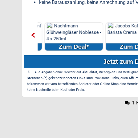
keine Barauszahlung, keine Anrechnung auf V
 Marken-Discount
Nachtmann
Jacobs Kaffe
s Versand &
Glühweingläser Noblesse -
Barista Crema - 4
e am
4 x 250ml
el...
m Deal*
Zum Deal*
Zum Dea
Jetzt zum 
Alle Angaben ohne Gewähr auf Aktualität, Richtigkeit und Verfügbarke
Sternchen (*) gekennzeichneten Links sind Provisions-Links, auch Affilia
bekommen wir vom betreffenden Anbieter oder Online-Shop eine Vermittle
keine Nachteile beim Kauf oder Preis.
1 