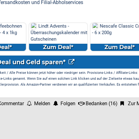
ersandkosten und Filial-Abholservices
ebohnen
Lindt Advents -
Nescafe Classic Cre
 x 1kg
Überraschungskalender mit
- 6 x 200g
Gutscheinen
l*
Zum Deal*
Zum Deal*
Deal und Geld sparen*
it / Alle Preise können jetzt höher oder niedriger sein. Provisions-Links / Affiliate-Links:
te-Links genannt. Wenn Sie auf einen solchen Link klicken und auf der Zielseite etwas kau
rprovision. Als Amazon-Partner verdienen wir an qualifizierten Verkäufen. Es entstehen f
Kommentar
Melden
Folgen
Bedanken
(
16
)
Zur M