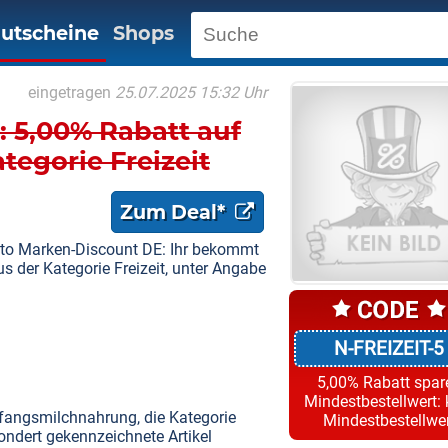
utscheine
Shops
eingetragen
25.07.2025 15:32 Uhr
 5,00% Rabatt auf
tegorie Freizeit
Zum Deal*
tto Marken-Discount DE: Ihr bekommt
 der Kategorie Freizeit, unter Angabe
N-FREIZEIT-5
5,00% Rabatt spar
Mindestbestellwert: 
fangsmilchnahrung, die Kategorie
Mindestbestellwe
ondert gekennzeichnete Artikel